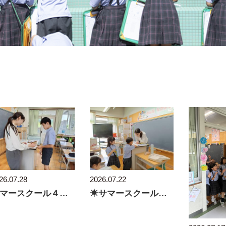
どとり小
安全対策
紹介
成果・表彰
時間割
保護者の声
26.07.28
2026.07.22
サマースクール４～６年の２日目です！
☀サマースクール算数の様子☀