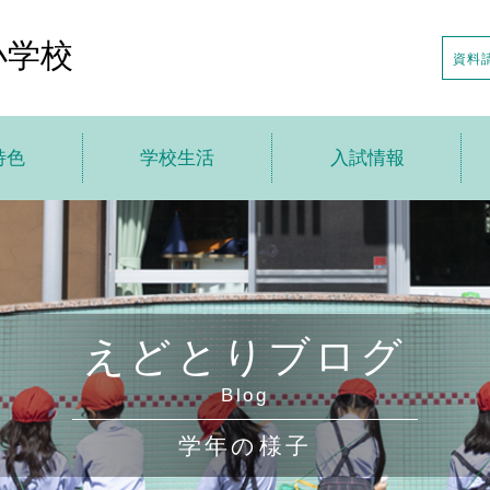
小学校
資料
特色
学校生活
入試情報
トップ
学校生活トップ
入試情報トップ
針
えどとり小の1日
説明会の日程
特色
年間行事
入試日程・募集要項
えどとりブログ
の一歩先へ
アフタースクール
転・編入情報
Blog
貫教育
制服・制定品
学校案内申し込み
学年の様子
ちの声
学校給食
デジタルパンフレット