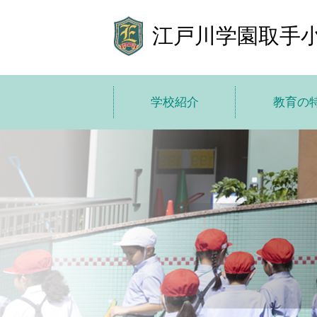
江戸川学園取手
学校紹介
教育の
学校紹介トップ
教育の特色
学校長あいさつ
教育方
基本情報
10 の
施設紹介
ICT で学び
学費
小中高一
子どもた