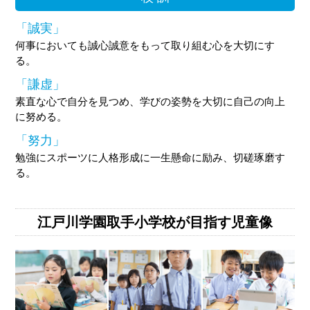
「誠実」
何事においても誠心誠意をもって取り組む心を大切にす
る。
「謙虚」
素直な心で自分を見つめ、学びの姿勢を大切に自己の向上
に努める。
「努力」
勉強にスポーツに人格形成に一生懸命に励み、切磋琢磨す
る。
江戸川学園取手小学校が目指す児童像