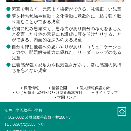
素直で明るく、元気よく挨拶ができる、礼儀正しい児童
夢を持ち勉強や運動・文化活動に意欲的に、粘り強く取
り組むことができる児童
読書に励み思慮深く、思考力があり自分の考えをきちん
と発言したり他の意見にも謙虚に耳を傾けたりすること
ができる、内面的な深みのある児童
自分を律し他者への思いやりがあり、コミュニケーショ
ン力や、問題解決能力に優れた、リーダーシップのある
児童
正義感が強く忍耐力や根気強さがあり、常に感謝の気持
ちを忘れない児童
採用情報
情報公開
個人情報保護方針
いじめ防止･ｶｽﾀﾏｰﾊﾗｽﾒﾝﾄ防止基本方針
サイトマップ
学園リンク
江戸川学園取手小学校
〒302-0032 茨城県取手市野々井1567-3
TEL 0297(71)3353（代）