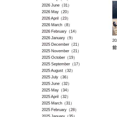
2026 June（31）
2026 May（20）
2026 April（23）
2026 March（8）
2026 February（14）
2026 January（9）
20
2025 December（21）
前
2025 November（21）
2025 October（19）
2025 September（17）
2025 August（32）
2025 July（36）
2025 June（32）
2025 May（34）
2025 April（32）
2025 March（31）
2025 February（28）
2025 January（35）