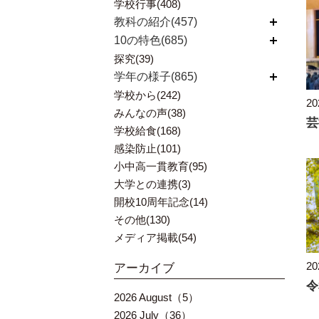
学校行事(408)
教科の紹介(457)
開く
10の特色(685)
開く
探究(39)
学年の様子(865)
開く
学校から(242)
20
みんなの声(38)
学校給食(168)
感染防止(101)
小中高一貫教育(95)
大学との連携(3)
開校10周年記念(14)
その他(130)
メディア掲載(54)
20
アーカイブ
2026 August（5）
2026 July（36）