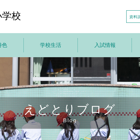
小学校
資料
特色
学校生活
入試情報
トップ
学校生活トップ
入試情報トップ
針
えどとり小の1日
説明会の日程
特色
年間行事
入試日程・募集要項
えどとりブログ
の一歩先へ
アフタースクール
転・編入情報
Blog
貫教育
制服・制定品
学校案内申し込み
ちの声
学校給食
デジタルパンフレット