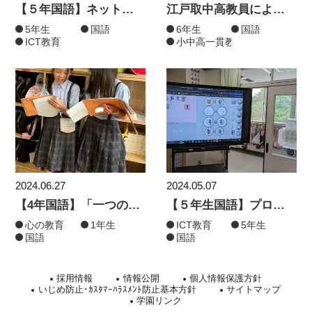
【５年国語】ネットインタビューをしよう
江戸取中高教員による出前授業を行いました③
5年生
国語
6年生
国語
ICT教育
小中高一貫教育
2024.06.27
2024.05.07
【4年国語】「一つの花」まとめの感想を交流しました
【５年生国語】プログラミング✖漢字学習
心の教育
1年生
ICT教育
5年生
国語
国語
採用情報
情報公開
個人情報保護方針
いじめ防止･ｶｽﾀﾏｰﾊﾗｽﾒﾝﾄ防止基本方針
サイトマップ
学園リンク