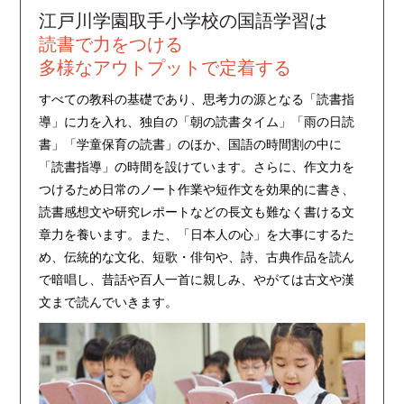
江戸川学園取手小学校の国語学習は
読書で力をつける
多様なアウトプットで定着する
すべての教科の基礎であり、思考力の源となる「読書指
導」に力を入れ、独自の「朝の読書タイム」「雨の日読
書」「学童保育の読書」のほか、国語の時間割の中に
「読書指導」の時間を設けています。さらに、作文力を
つけるため日常のノート作業や短作文を効果的に書き、
読書感想文や研究レポートなどの長文も難なく書ける文
章力を養います。また、「日本人の心」を大事にするた
め、伝統的な文化、短歌・俳句や、詩、古典作品を読ん
で暗唱し、昔話や百人一首に親しみ、やがては古文や漢
文まで読んでいきます。