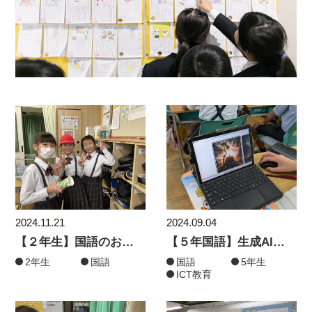
2024.11.21
2024.09.04
【２年生】国語のおもちゃづくりを楽しみました！
【５年国語】生成AIを活用して詩のイメージを形に
2年生
国語
国語
5年生
ICT教育