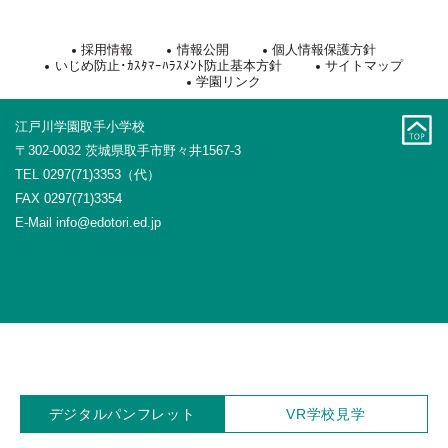
採用情報
情報公開
個人情報保護方針
いじめ防止･ｶｽﾀﾏｰﾊﾗｽﾒﾝﾄ防止基本方針
サイトマップ
学園リンク
江戸川学園取手小学校
〒302-0032 茨城県取手市野々井1567-3
TEL 0297(71)3353（代）
FAX 0297(71)3354
E-Mail
info@edotori.ed.jp
デジタルパンフレット
V
R
学校見学