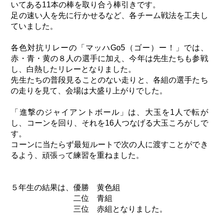
いてある11本の棒を取り合う棒引きです。
足の速い人を先に行かせるなど、各チーム戦法を工夫し
ていました。
各色対抗リレーの「マッハGo5（ゴー）ー！」では、
赤・青・黄の８人の選手に加え、今年は先生たちも参戦
し、白熱したリレーとなりました。
先生たちの普段見ることのない走りと、各組の選手たち
の走りを見て、会場は大盛り上がりでした。
「進撃のジャイアントボール」は、大玉を1人で転が
し、コーンを回り、それを16人つなげる大玉ころがしで
す。
コーンに当たらず最短ルートで次の人に渡すことができ
るよう、頑張って練習を重ねました。
５年生の結果は、優勝 黄色組
二位 青組
三位 赤組となりました。