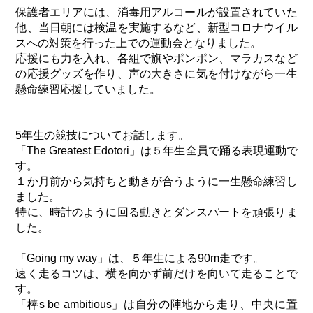
保護者エリアには、消毒用アルコールが設置されていた
他、当日朝には検温を実施するなど、新型コロナウイル
スへの対策を行った上での運動会となりました。
応援にも力を入れ、各組で旗やポンポン、マラカスなど
の応援グッズを作り、声の大きさに気を付けながら一生
懸命練習応援していました。
5年生の競技についてお話します。
「The Greatest Edotori」は５年生全員で踊る表現運動で
す。
１か月前から気持ちと動きが合うように一生懸命練習し
ました。
特に、時計のように回る動きとダンスパートを頑張りま
した。
「Going my way」は、５年生による90m走です。
速く走るコツは、横を向かず前だけを向いて走ることで
す。
「棒s be ambitious」は自分の陣地から走り、中央に置