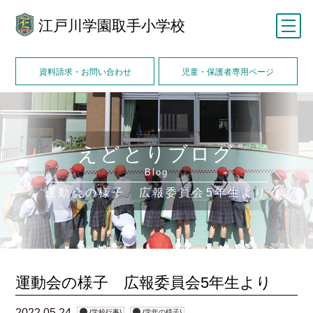
江戸川学園取手小学校
メニュー
資料請求・お問い合わせ
児童・保護者専用ページ
えどとりブログ
Blog
運動会の様子 広報委員会5年生より
運動会の様子 広報委員会5年生より
2022.05.24
{学校行事}
{学年の様子}