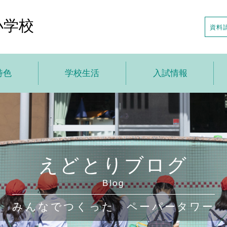
小学校
資料
特色
学校生活
入試情報
トップ
学校生活トップ
入試情報トップ
針
えどとり小の1日
説明会の日程
特色
年間行事
入試日程・募集要項
えどとりブログ
の一歩先へ
アフタースクール
転・編入情報
Blog
貫教育
制服・制定品
学校案内申し込み
みんなでつくった ペーパータワー
ちの声
学校給食
デジタルパンフレット