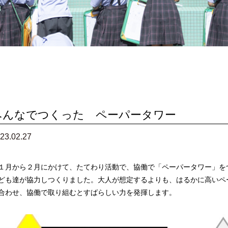
どとり小
安全対策
紹介
成果・表彰
時間割
保護者の声
みんなでつくった ペーパータワー
23.02.27
月から２月にかけて、たてわり活動で、協働で「ペーパータワー」を
ども達が協力しつくりました。大人が想定するよりも、はるかに高いペ
合わせ、協働で取り組むとすばらしい力を発揮します。