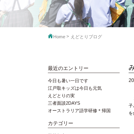
映像で見るえ
教科の
Home
えどとりブログ
最近のエントリー
20
今日も暑い一日です
江戸取キッズは今日も元気
えどとりの実
１
三者面談2DAYS
子
オーストラリア語学研修＊帰国
を
カテゴリー