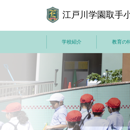
江戸川学園取手
学校紹介
教育の
学校紹介トップ
教育の特色
学校長あいさつ
教育方
基本情報
10 の
施設紹介
ICT で学び
学費
小中高一
子どもた