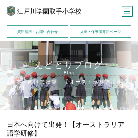
江戸川学園取手小学校
メニュー
資料請求・お問い合わせ
児童・保護者専用ページ
えどとりブログ
Blog
日本へ向けて出発！【オーストラリア語学
研修】
日本へ向けて出発！【オーストラリア
語学研修】