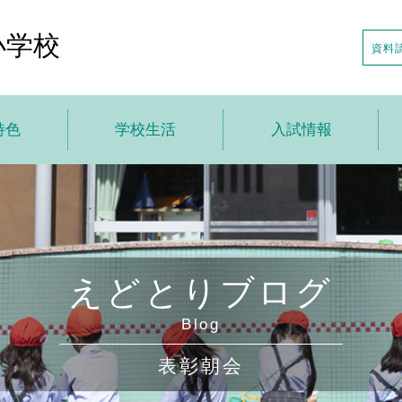
小学校
資料
特色
学校生活
入試情報
トップ
学校生活トップ
入試情報トップ
針
えどとり小の1日
説明会の日程
特色
年間行事
入試日程・募集要項
えどとりブログ
の一歩先へ
アフタースクール
転・編入情報
Blog
貫教育
制服・制定品
学校案内申し込み
表彰朝会
ちの声
学校給食
デジタルパンフレット