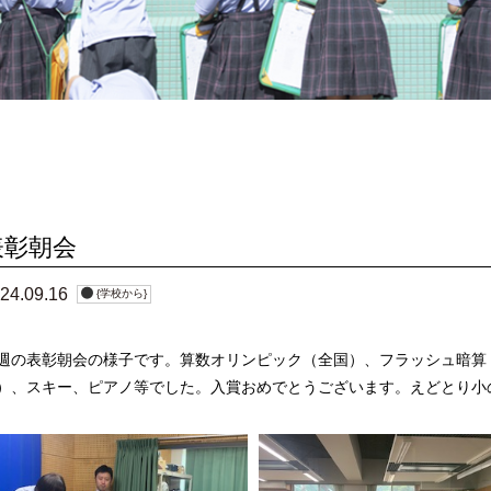
どとり小
安全対策
紹介
成果・表彰
時間割
保護者の声
表彰朝会
24.09.16
{学校から}
週の表彰朝会の様子です。算数オリンピック（全国）、フラッシュ暗算
）、スキー、ピアノ等でした。入賞おめでとうございます。えどとり小