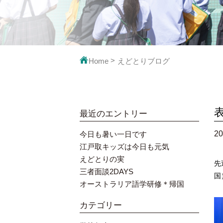
映像で見るえ
教科の
Home
えどとりブログ
最近のエントリー
20
今日も暑い一日です
江戸取キッズは今日も元気
えどとりの実
先
三者面談2DAYS
国
オーストラリア語学研修＊帰国
カテゴリー