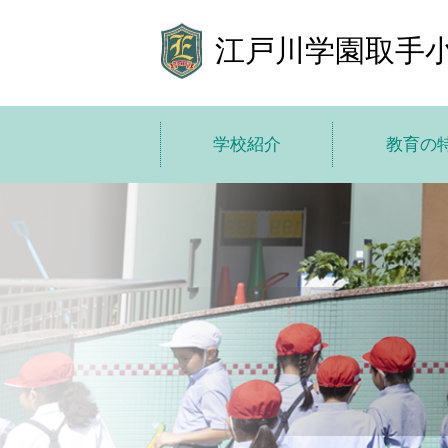
江戸川学園取手
学校紹介
教育の
学校紹介トップ
教育の特色
学校長あいさつ
教育方
基本情報
10 の
施設紹介
ICT で学び
学費
小中高一
子どもた