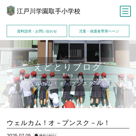
江戸川学園取手小学校
メニュー
資料請求・お問い合わせ
児童・保護者専用ページ
えどとりブログ
Blog
ウェルカム！オ－プンスク－ル！
ウェルカム！オ－プンスク－ル！
2025.07.05
{教科の紹介}