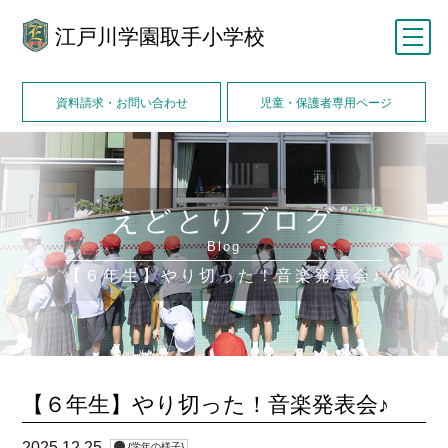
江戸川学園取手小学校
メニュー
資料請求・お問い合わせ
児童・保護者専用ページ
えどとりブログ
Blog
【６年生】やり切った！音楽発表会♪
【６年生】やり切った！音楽発表会♪
2025.12.25
{学年の様子}