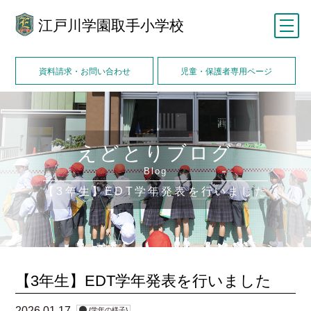
江戸川学園取手小学校
メニュー
資料請求・お問い合わせ
児童・保護者専用ページ
えどとりブログ
Blog
【3年生】EDT学年発表を行いました
【3年生】EDT学年発表を行いました
2026.01.17
{学年の様子}