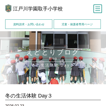
江戸川学園取手小学校
メニュー
資料請求・お問い合わせ
児童・保護者専用ページ
えどとりブログ
Blog
冬の生活体験 Day３
冬の生活体験 Day３
2026.02.23