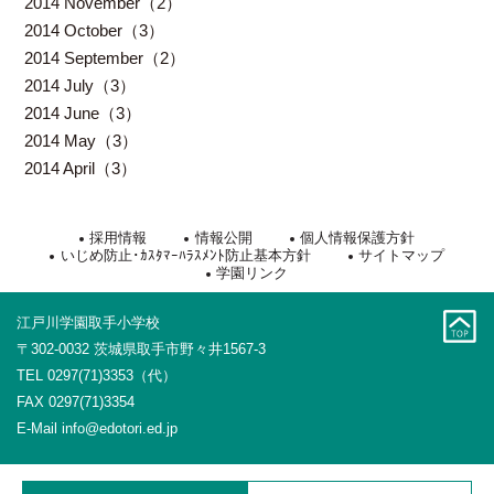
2014 November（2）
2014 October（3）
2014 September（2）
2014 July（3）
2014 June（3）
2014 May（3）
2014 April（3）
採用情報
情報公開
個人情報保護方針
いじめ防止･ｶｽﾀﾏｰﾊﾗｽﾒﾝﾄ防止基本方針
サイトマップ
学園リンク
江戸川学園取手小学校
〒302-0032 茨城県取手市野々井1567-3
TEL 0297(71)3353（代）
FAX 0297(71)3354
E-Mail
info@edotori.ed.jp