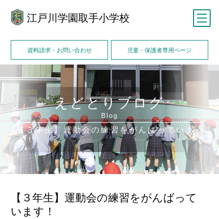
江戸川学園取手小学校
メニュー
資料請求・お問い合わせ
児童・保護者専用ページ
えどとりブログ
Blog
【３年生】運動会の練習をがんばっていま
す！
【３年生】運動会の練習をがんばって
います！