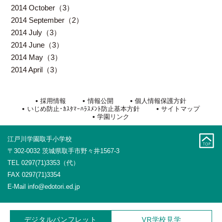
2014 October（3）
2014 September（2）
2014 July（3）
2014 June（3）
2014 May（3）
2014 April（3）
採用情報
情報公開
個人情報保護方針
いじめ防止･ｶｽﾀﾏｰﾊﾗｽﾒﾝﾄ防止基本方針
サイトマップ
学園リンク
江戸川学園取手小学校
〒302-0032 茨城県取手市野々井1567-3
TEL 0297(71)3353（代）
FAX 0297(71)3354
E-Mail
info@edotori.ed.jp
デジタルパンフレット
V
R
学校見学