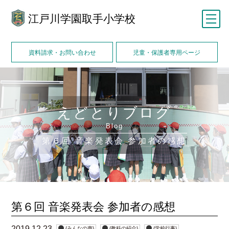
江戸川学園取手小学校
メニュー
資料請求・お問い合わせ
児童・保護者専用ページ
えどとりブログ
Blog
第６回 音楽発表会 参加者の感想
第６回 音楽発表会 参加者の感想
2019.12.23
{みんなの声}
{教科の紹介}
{学校行事}