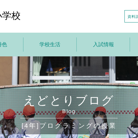
小学校
資料
特色
学校生活
入試情報
トップ
学校生活トップ
入試情報トップ
針
えどとり小の1日
説明会の日程
特色
年間行事
入試日程・募集要項
えどとりブログ
の一歩先へ
アフタースクール
転・編入情報
Blog
貫教育
制服・制定品
学校案内申し込み
[4年]プログラミングの授業
ちの声
学校給食
デジタルパンフレット