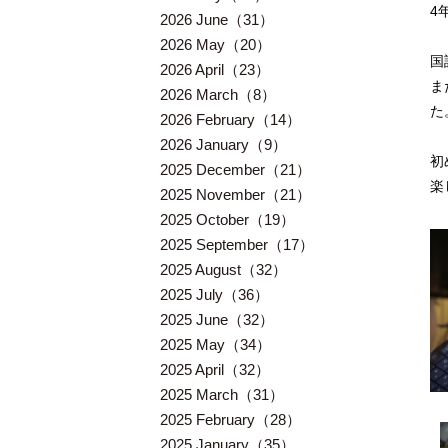
4
2026 June（31）
2026 May（20）
国
2026 April（23）
ま
2026 March（8）
た
2026 February（14）
2026 January（9）
初
2025 December（21）
楽
2025 November（21）
2025 October（19）
2025 September（17）
2025 August（32）
2025 July（36）
2025 June（32）
2025 May（34）
2025 April（32）
2025 March（31）
2025 February（28）
2025 January（35）