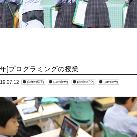
どとり小
安全対策
紹介
成果・表彰
時間割
保護者の声
[4年]プログラミングの授業
19.07.12
{学年の様子}
{10の特色}
{教科の紹介}
{10の特色}