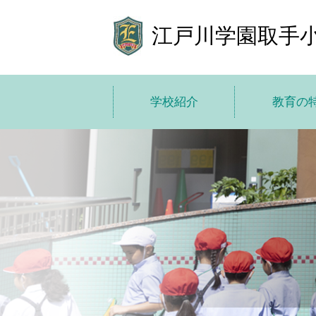
江戸川学園取手
学校紹介
教育の
学校紹介トップ
教育の特色
学校長あいさつ
教育方
基本情報
10 の
施設紹介
ICT で学び
学費
小中高一
子どもた