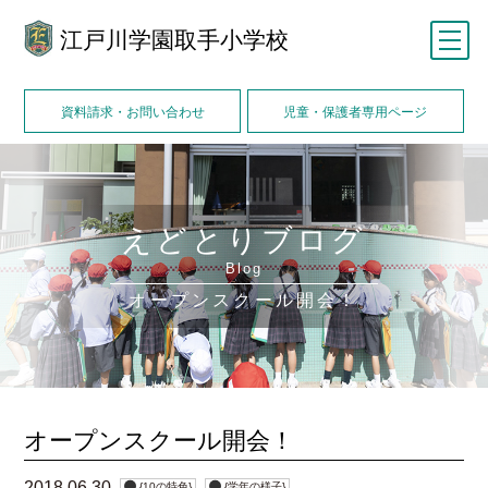
江戸川学園取手小学校
メニュー
資料請求・お問い合わせ
児童・保護者専用ページ
えどとりブログ
Blog
オープンスクール開会！
オープンスクール開会！
2018.06.30
{10の特色}
{学年の様子}