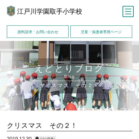
江戸川学園取手小学校
メニュー
資料請求・お問い合わせ
児童・保護者専用ページ
えどとりブログ
Blog
クリスマス その２！
クリスマス その２！
2019.12.30
{10の特色}