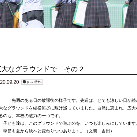
どとり小
安全対策
紹介
成果・表彰
時間割
保護者の声
広大なグラウンドで その２
20.09.20
{10の特色}
週のある日の放課後の様子です。先週は、とても涼しい日が続き
大なグラウンドを縦横無尽に駆け巡っていました。自然に恵まれ、広大
るのも、本校の魅力の一つです。
ども達は、このグラウンドで遊ぶのを、いつも楽しみにしています
節も夏から秋へと変わりつつあります。（文責 吉田）