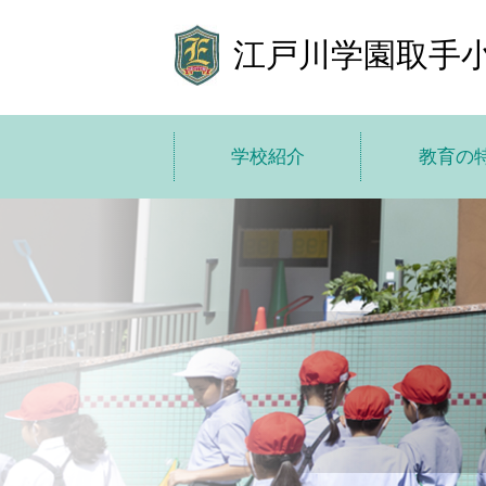
江戸川学園取手
学校紹介
教育の
学校紹介トップ
教育の特色
学校長あいさつ
教育方
基本情報
10 の
施設紹介
ICT で学び
学費
小中高一
子どもた