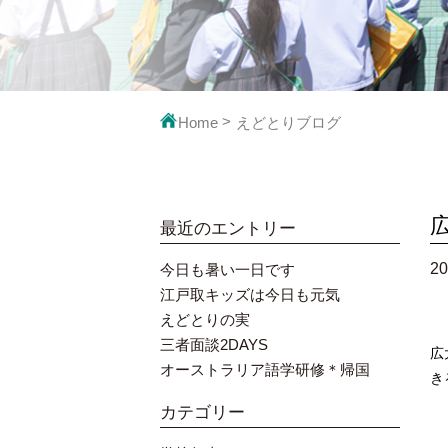
映像で見るえ
教科の
Home
えどとりブログ
最近のエントリー
20
今日も暑い一日です
江戸取キッズは今日も元気
えどとりの実
先
三者面談2DAYS
広
オーストラリア語学研修＊帰国
き
子
カテゴリー
季