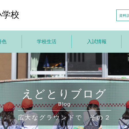
小学校
資料
特色
学校生活
入試情報
トップ
学校生活トップ
入試情報トップ
針
えどとり小の1日
説明会の日程
特色
年間行事
入試日程・募集要項
えどとりブログ
の一歩先へ
アフタースクール
転・編入情報
Blog
貫教育
制服・制定品
学校案内申し込み
広大なグラウンドで その２
ちの声
学校給食
デジタルパンフレット