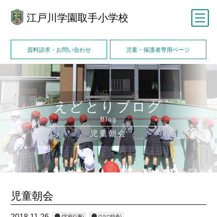
江戸川学園取手小学校
メニュー
資料請求・お問い合わせ
児童・保護者専用ページ
えどとりブログ
Blog
児童朝会
児童朝会
2018.11.26
{学校行事}
{10の特色}