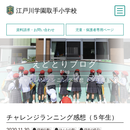
江戸川学園取手小学校
メニュー
資料請求・お問い合わせ
児童・保護者専用ページ
えどとりブログ
Blog
チャレンジランニング感想（５年生）
チャレンジランニング感想（５年生）
2020.11.30
{学校行事}
{みんなの声}
{学年の様子}