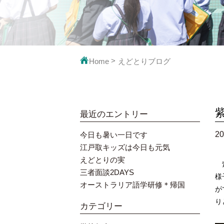
映像で見るえ
教科の
Home
えどとりブログ
最近のエントリー
20
今日も暑い一日です
江戸取キッズは今日も元気
えどとりの実
紫
三者面談2DAYS
様
オーストラリア語学研修＊帰国
が
り
カテゴリー