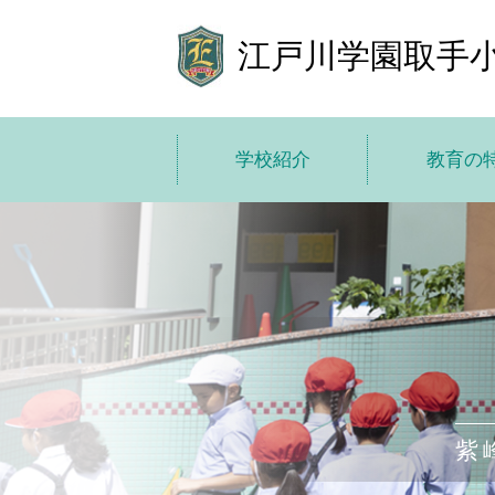
江戸川学園取手
学校紹介
教育の
学校紹介トップ
教育の特色
学校長あいさつ
教育方
基本情報
10 の
施設紹介
ICT で学び
学費
小中高一
紫
子どもた