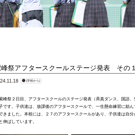
どとり小
安全対策
紹介
成果・表彰
時間割
保護者の声
紫峰祭アフタースクールステージ発表 その
24.11.18
{学校から}
峰祭２日目、アフタースクールのステージ発表（斉真ダンス、国語、
子です。子供達は、放課後のアフタースクールで、一生懸命練習に励ん
できました。本校には、２７のアフタースクールがあり、子供達は自分
と伸ばしています。