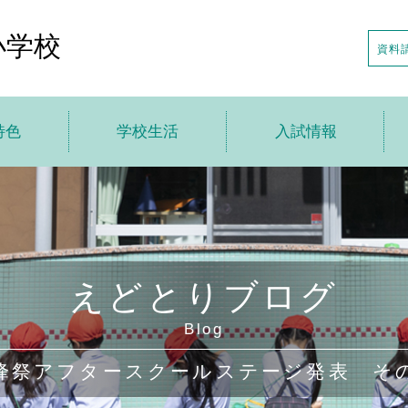
小学校
資料
特色
学校生活
入試情報
トップ
学校生活トップ
入試情報トップ
針
えどとり小の1日
説明会の日程
特色
年間行事
入試日程・募集要項
えどとりブログ
の一歩先へ
アフタースクール
転・編入情報
Blog
貫教育
制服・制定品
学校案内申し込み
峰祭アフタースクールステージ発表 そ
ちの声
学校給食
デジタルパンフレット