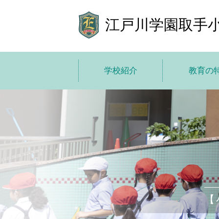
江戸川学園取手
学校紹介
教育の
学校紹介トップ
教育の特色
学校長あいさつ
教育方
基本情報
10 の
施設紹介
ICT で学び
学費
小中高一
【
子どもた