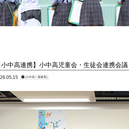
どとり小
安全対策
紹介
成果・表彰
時間割
保護者の声
【小中高連携】小中高児童会・生徒会連携会議
26.05.15
{小中高一貫教育}