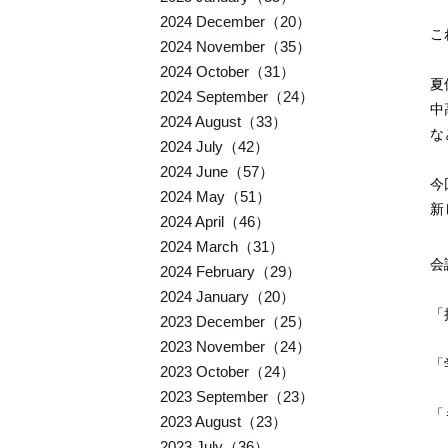
2024 December（20）
こ
2024 November（35）
2024 October（31）
夏
2024 September（24）
中
2024 August（33）
な
2024 July（42）
2024 June（57）
今
2024 May（51）
新
2024 April（46）
2024 March（31）
会
2024 February（29）
2024 January（20）
「
2023 December（25）
2023 November（24）
「
2023 October（24）
2023 September（23）
「
2023 August（23）
2023 July（36）