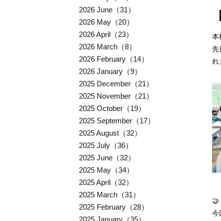
2026 June（31）
2026 May（20）
2026 April（23）
本
2026 March（8）
先
2026 February（14）
れ
2026 January（9）
2025 December（21）
2025 November（21）
2025 October（19）
2025 September（17）
2025 August（32）
2025 July（36）
2025 June（32）
2025 May（34）
2025 April（32）
2025 March（31）

2025 February（28）
今
2025 January（35）