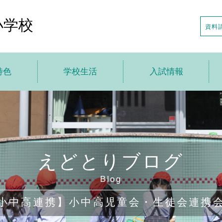
小学校
資料
特色
学校生活
入試情報
トップ
学校生活トップ
入試情報トップ
針
えどとり小の1日
説明会の日程
特色
年間行事
入試日程・募集要項
えどとりブログ
の一歩先へ
アフタースクール
転・編入情報
Blog
貫教育
制服・制定品
学校案内申し込み
小中高連携】小中高児童会・生徒会連携
ちの声
学校給食
デジタルパンフレット