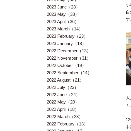
小
2023 June（28）
自
2023 May（33）
す
2023 April（36）
2023 March（14）
2023 February（23）
2023 January（18）
2022 December（13）
2022 November（31）
2022 October（19）
2022 September（14）
2022 August（21）
2022 July（23）
2022 June（24）
大
2022 May（20）
く
2022 April（18）
2022 March（23）
1
2022 February（13）
中